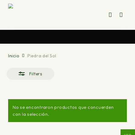
Skip
to
cart
account
Close
Close
PIEDRA DEL SOL
main
Cart
Filters
content
Inicio
Piedra del Sol
Filters
No se encontraron productos que concuerden
con la selección.