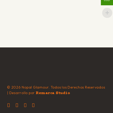
USD
© 2026 Nopal Glamour. Todos los Derechos Reservados
Remarca Studio
| Desarrollo por
x-
facebook
instagram
behance
twitter