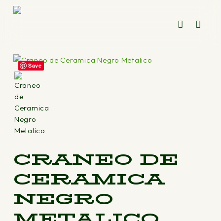
Skip
to
cart
account
Close
Inicio
Casa
Tzompantli
Craneo de Ceramica
main
Cart
content
Negro Metalico
Save
CRANEO DE
CERAMICA
NEGRO
METALICO