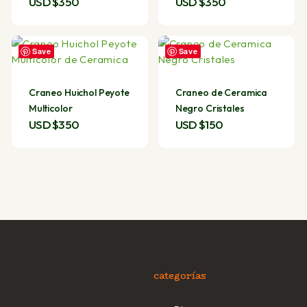
USD $
350
USD $
350
Save
Save
Craneo Huichol Peyote
Craneo de Ceramica
Multicolor
Negro Cristales
USD $
350
USD $
150
categorías